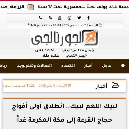
ك وولف بطلاً للجمهورية تحت 17 سنة
الزراعة: إصدار 12 ألف موافقة وتصريح بالمبيدات خلال 6 شهور






هـ
الجمعة
7 أغسطس 2026
06:09 صـ
22 صفر 1448
أحمد يس
رئيس مجلس الإدارة
علاء طه
رئيس التحرير

عاجل
أخبار
اقتصاد
اتصالات وتكنولوجيا
ريا
الأربعاء، 6 مايو 2026
11:22 صـ
بتوقيت القاهرة
أخبار
2026-05-06 11:22:52
لبيك اللهم لبيك.. انطلاق أولى أفواج
حجاج القرعة إلى مكة المكرمة غداً