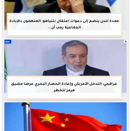
عمدة لندن ينضم إلى دعوات اعتقال نتنياهو: المتهمون بالإبادة
الجماعية يجب أن...
عراقجي: التدخل الأمريكي وإعادة الحصار البحري عرضا مضيق
هرمز للخطر