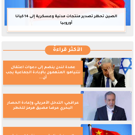
الصين تحظر تصدير منتجات مدنية وعسكرية إلى 14 كيانا
أوروبيا
الأكثر قراءةً
عمدة لندن ينضم إلى دعوات اعتقال
نتنياهو: المتهمون بالإبادة الجماعية يجب
أن...
عراقجي: التدخل الأمريكي وإعادة الحصار
البحري عرضا مضيق هرمز للخطر