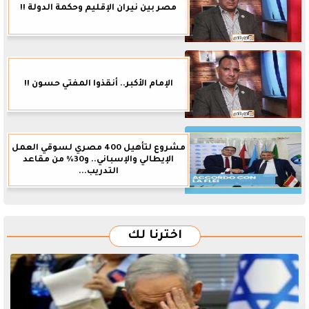
مصر بين نيران الإقليم وحكمة الدولة !!
الإمام الأكبر.. أنقذوا المفتي حسون !!
مشروع لتأهيل 400 مصري لسوقي العمل
الإيطالي والإسباني.. و30% من مقاعد
التدريب...
اخترنا لك