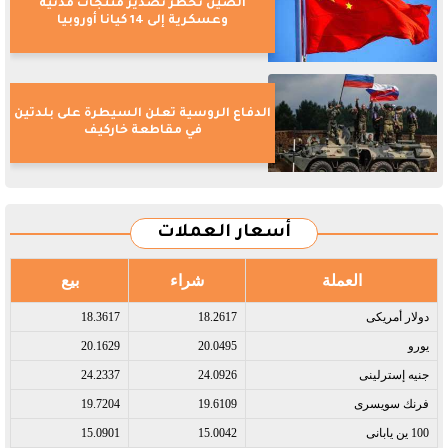
الصين تحظر تصدير منتجات مدنية
وعسكرية إلى 14 كيانا أوروبيا
الدفاع الروسية تعلن السيطرة على بلدتين
في مقاطعة خاركيف
أسعار العملات
العملة
شراء
بيع
دولار أمريكى​
18.2617
18.3617
يورو​
20.0495
20.1629
جنيه إسترلينى​
24.0926
24.2337
فرنك سويسرى​
19.6109
19.7204
100 ين يابانى​
15.0042
15.0901