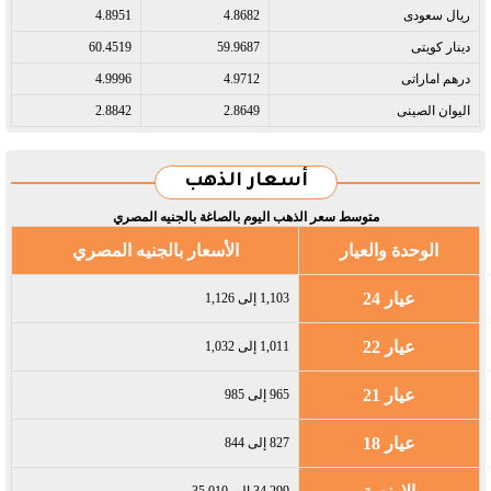
ريال سعودى​
4.8682
4.8951
دينار كويتى​
59.9687
60.4519
درهم اماراتى​
4.9712
4.9996
اليوان الصينى​
2.8649
2.8842
أسعار الذهب
متوسط سعر الذهب اليوم بالصاغة بالجنيه المصري
الوحدة والعيار
الأسعار بالجنيه المصري
عيار 24
1,103 إلى 1,126
عيار 22
1,011 إلى 1,032
عيار 21
965 إلى 985
عيار 18
827 إلى 844
34,299 إلى 35,010