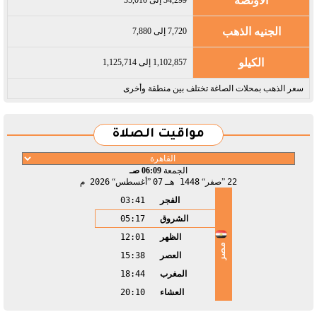
الاونصة
الجنيه الذهب
7,720 إلى 7,880
الكيلو
1,102,857 إلى 1,125,714
سعر الذهب بمحلات الصاغة تختلف بين منطقة وأخرى
مواقيت الصلاة
الجمعة
06:09 صـ
22
صفر
1448 هـ
07
أغسطس
2026 م
الفجر
03:41
الشروق
05:17
الظهر
12:01
مصر
العصر
15:38
المغرب
18:44
العشاء
20:10