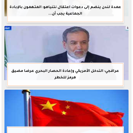
عمدة لندن ينضم إلى دعوات اعتقال نتنياهو: المتهمون بالإبادة
الجماعية يجب أن...
عراقجي: التدخل الأمريكي وإعادة الحصار البحري عرضا مضيق
هرمز للخطر