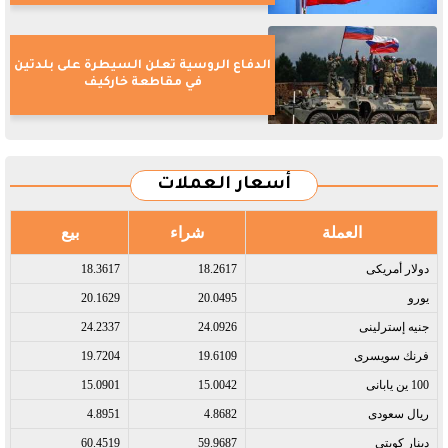
الدفاع الروسية تعلن السيطرة على بلدتين
في مقاطعة خاركيف
أسعار العملات
العملة
شراء
بيع
دولار أمريكى​
18.2617
18.3617
يورو​
20.0495
20.1629
جنيه إسترلينى​
24.0926
24.2337
فرنك سويسرى​
19.6109
19.7204
100 ين يابانى​
15.0042
15.0901
ريال سعودى​
4.8682
4.8951
دينار كويتى​
59.9687
60.4519