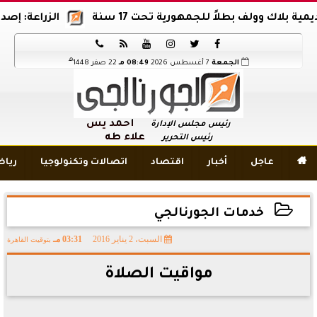
اك وولف بطلاً للجمهورية تحت 17 سنة
الزراعة: إصدار 12 ألف موافقة وتصريح بالمبيدات خلال 6 شهور






هـ
الجمعة
7 أغسطس 2026
08:49 مـ
22 صفر 1448
أحمد يس
رئيس مجلس الإدارة
علاء طه
رئيس التحرير

عاجل
أخبار
اقتصاد
اتصالات وتكنولوجيا
ريا
خدمات الجورنالجي
السبت، 2 يناير 2016
03:31 مـ
بتوقيت القاهرة
2016-01-02 15:31:34
مواقيت الصلاة