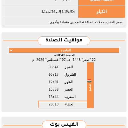
الكيلو
1,102,857 إلى 1,125,714
سعر الذهب بمحلات الصاغة تختلف بين منطقة وأخرى
مواقيت الصلاة
الجمعة
08:49 مـ
22
صفر
1448 هـ
07
أغسطس
2026 م
الفجر
03:41
الشروق
05:17
الظهر
12:01
مصر
العصر
15:38
المغرب
18:44
العشاء
20:10
الفيس بوك