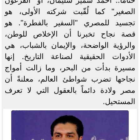
ختاما.. أحمد سمير سليمان، أو "الفرعون
الصغير" كما لُقّبت شركته الأولى، هو
تجسيد للمصري "السفير بالفطرة". هو
قصة نجاح تخبرنا أن الإخلاص للوطن،
والرؤية الواضحة، والإيمان بالشباب، هي
الأدوات الحقيقية لصناعة التاريخ. إنها
مسيرة بدأت من البحر، وما زالت أمواج
نجاحها تضرب شواطئ العالم، معلنةً أن
مصر ولادة دائماً بالعقول التي لا تعرف
المستحيل.