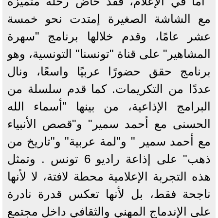
أما في الإعلام، فقد خاض رحلة متميزة
مع الشاشة الصغيرة إمتدت نحو خمسة
عشر عامًا، وقدم خلالها برنامج "سهرة
المشاهير" على قناة "تونسنا" التونسية، وهو
برنامج حقق حضورًا عربيًا واسعًا، ونال
عددًا من التكريمات. كما قدم سلسلة من
البرامج الإذاعية، من بينها "أسماء الله
الحسنى مع أحمد سمير" و"قصص الأنبياء
مع أحمد سمير " و"لمة عربية" و"تاريخ من
ذهب" على إذاعة راديو 6 تونس . وتمثل
هذه التجربة الإعلامية محطة لافتة، لا لأنها
ناجحة فقط، بل لأنها تعكس قدرة نادرة
على الإندماج المهني والثقافي داخل مجتمع