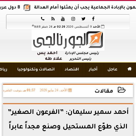
جب أن يمثلوا أمام العدالة
8 دول عربية وإسلامية تدين اقتحام المسجد الأقصى






هـ
الأحد
9 أغسطس 2026
02:26 مـ
24 صفر 1448
أحمد يس
رئيس مجلس الإدارة
علاء طه
رئيس التحرير

عاجل
أخبار
اقتصاد
اتصالات وتكنولوجيا
ريا
الأحد، 24 مايو 2026
01:57 مـ
بتوقيت القاهرة
مقالات
2026-05-24 13:57:52
أحمد سمير سليمان: ”الفرعون الصغير”
الذي طوّع المستحيل وصنع مجداً عابراً